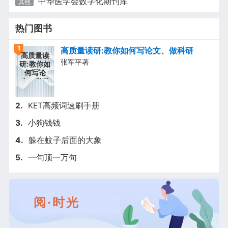
中华医学会数字化期刊库
其他
热门图书
1
高质量读研:教你如何写论文、做科研
高质量读
张军平著
研:教你如
何写论
文、做科
研
2.
KET高频词速刷手册
3.
小狗钱钱
4.
躲在蚊子后面的大象
5.
一句顶一万句
阅·时光