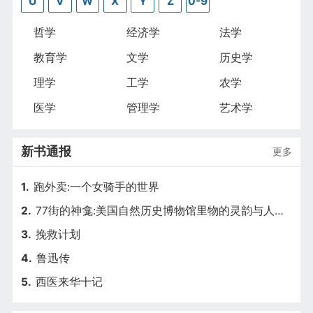
U
V
W
X
Y
Z
0-9
哲学
经济学
法学
教育学
文学
历史学
理学
工学
农学
医学
管理学
艺术学
新书通报
更多
1.
跑外卖:一个女骑手的世界
2.
77街的神龛:美国自然历史博物馆里物的灵韵与人的故事
3.
挽救计划
4.
鲁迅传
5.
西医来华十记