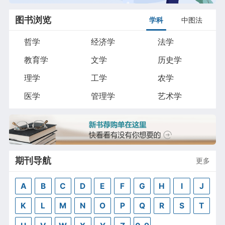
图书浏览
学科
中图法
哲学
经济学
法学
教育学
文学
历史学
理学
工学
农学
医学
管理学
艺术学
期刊导航
更多
A
B
C
D
E
F
G
H
I
J
K
L
M
N
O
P
Q
R
S
T